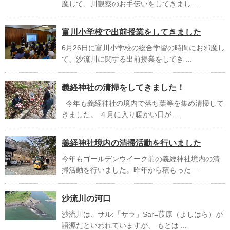
魔して、川観察のお手伝いをしてきまし ...
富川小学校で出前授業をしてきました
6月26日に富川小学校の総合学習の時間にお邪魔し
て、沙流川に関する出前授業をしてき ...
義経神社の清掃をしてきました！
今年も義経神社の境内で落ち葉等を集め清掃して
きました。 ４月に入り暖かい日が ...
義経神社境内の清掃活動を行いました
今年もゴールデンウイーク前の義經神社境内の清
掃活動を行いました。昨年から積もった ...
沙流川の河口
沙流川は、サル:「サラ」Sar=葭原（よしはら）が
語源だといわれていますが、 もとは ...