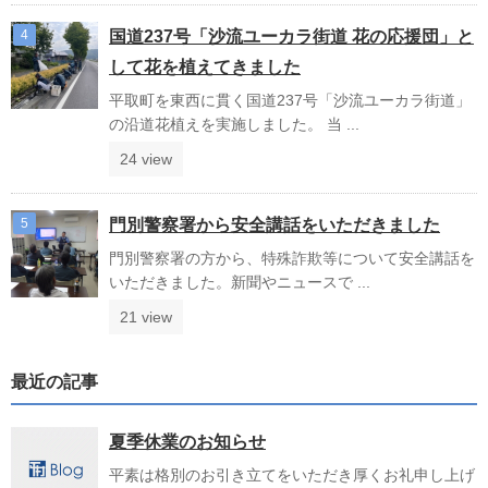
国道237号「沙流ユーカラ街道 花の応援団」と
して花を植えてきました
平取町を東西に貫く国道237号「沙流ユーカラ街道」
の沿道花植えを実施しました。 当 ...
24 view
門別警察署から安全講話をいただきました
門別警察署の方から、特殊詐欺等について安全講話を
いただきました。新聞やニュースで ...
21 view
最近の記事
夏季休業のお知らせ
平素は格別のお引き立てをいただき厚くお礼申し上げ