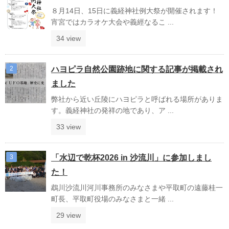
８月14日、15日に義経神社例大祭が開催されます！
宵宮ではカラオケ大会や義經なるこ ...
34 view
ハヨピラ自然公園跡地に関する記事が掲載され
ました
弊社から近い丘陵にハヨピラと呼ばれる場所がありま
す。義経神社の発祥の地であり、ア ...
33 view
「水辺で乾杯2026 in 沙流川」に参加しまし
た！
鵡川沙流川河川事務所のみなさまや平取町の遠藤桂一
町長、平取町役場のみなさまと一緒 ...
29 view