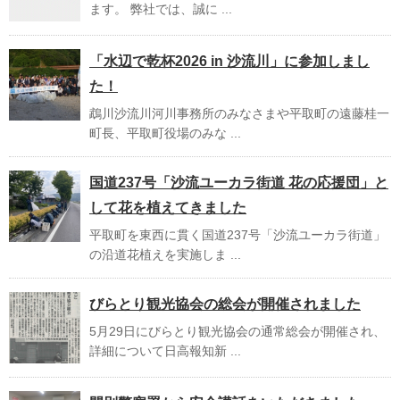
ます。 弊社では、誠に ...
「水辺で乾杯2026 in 沙流川」に参加しまし
た！
鵡川沙流川河川事務所のみなさまや平取町の遠藤桂一
町長、平取町役場のみな ...
国道237号「沙流ユーカラ街道 花の応援団」と
して花を植えてきました
平取町を東西に貫く国道237号「沙流ユーカラ街道」
の沿道花植えを実施しま ...
びらとり観光協会の総会が開催されました
5月29日にびらとり観光協会の通常総会が開催され、
詳細について日高報知新 ...