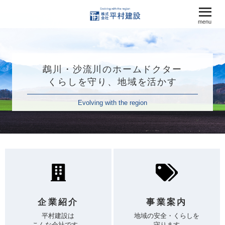
menu
鵡川・沙流川のホームドクター
くらしを守り、地域を活かす
Evolving with the region
企業紹介
事業案内
平村建設は
地域の安全・くらしを
こんな会社です。
守ります