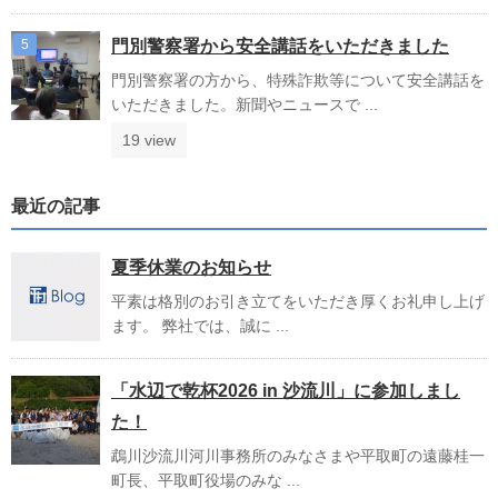
門別警察署から安全講話をいただきました
門別警察署の方から、特殊詐欺等について安全講話を
いただきました。新聞やニュースで ...
19 view
最近の記事
夏季休業のお知らせ
平素は格別のお引き立てをいただき厚くお礼申し上げ
ます。 弊社では、誠に ...
「水辺で乾杯2026 in 沙流川」に参加しまし
た！
鵡川沙流川河川事務所のみなさまや平取町の遠藤桂一
町長、平取町役場のみな ...