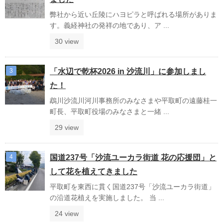
弊社から近い丘陵にハヨピラと呼ばれる場所がありま
す。義経神社の発祥の地であり、ア ...
30 view
「水辺で乾杯2026 in 沙流川」に参加しまし
た！
鵡川沙流川河川事務所のみなさまや平取町の遠藤桂一
町長、平取町役場のみなさまと一緒 ...
29 view
国道237号「沙流ユーカラ街道 花の応援団」と
して花を植えてきました
平取町を東西に貫く国道237号「沙流ユーカラ街道」
の沿道花植えを実施しました。 当 ...
24 view