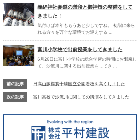
義経神社参道の階段と御神燈の整備をして
きました！
気付けば本年ももうあと少しですね。 初詣に来ら
れる方々を万全な環境でお迎えする ...
富川小学校で出前授業をしてきました
6月26日に富川小学校の総合学習の時間にお邪魔し
て、沙流川に関する出前授業をしてき ...
前の記事
日高山脈襟裳十勝国立公園看板を高くしました
次の記事
富川高校で沙流川に関しての講演をしてきました