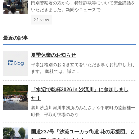
門別警察署の方から、特殊詐欺等について安全講話を
いただきました。新聞やニュースで ...
21 view
最近の記事
夏季休業のお知らせ
平素は格別のお引き立てをいただき厚くお礼申し上げ
ます。 弊社では、誠に ...
「水辺で乾杯2026 in 沙流川」に参加しまし
た！
鵡川沙流川河川事務所のみなさまや平取町の遠藤桂一
町長、平取町役場のみな ...
国道237号「沙流ユーカラ街道 花の応援団」と