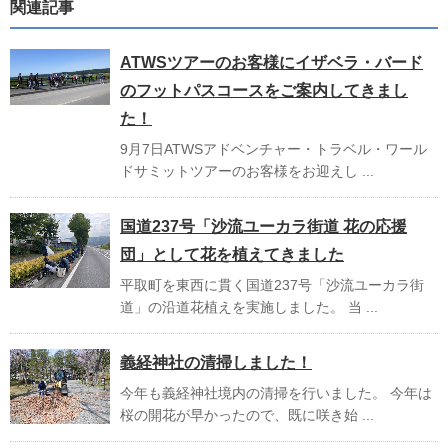
関連記事
ATWSツアーのお客様にイザベラ・バード
のフットパスコースをご案内してきまし
た！
9月7日ATWSアドベンチャー・トラベル・ワール
ドサミットツアーのお客様をお迎えし ...
国道237号「沙流ユーカラ街道 花の応援
団」として花を植えてきました
平取町を東西に貫く国道237号「沙流ユーカラ街
道」の沿道花植えを実施しました。 当 ...
義経神社の清掃しました！
今年も義経神社境内の清掃を行いました。 今年は
桜の開花が早かったので、既に咲き始 ...