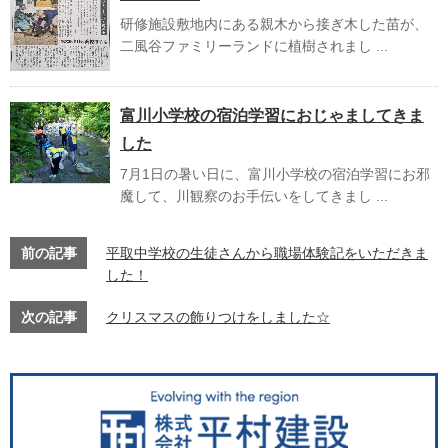
研修施設敷地内にある親木から接ぎ木した苗が、
二風谷ファミリーランドに植樹されまし ...
富川小学校の宿泊学習におじゃましてきま
した
7月1日の暑い日に、富川小学校の宿泊学習にお邪
魔して、川観察のお手伝いをしてきまし ...
前の記事
平取中学校の生徒さんから職場体験記をいただきま
した！
次の記事
クリスマスの飾りつけをしました☆