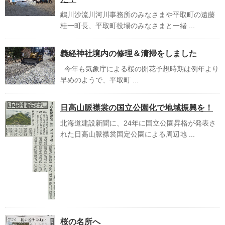
鵡川沙流川河川事務所のみなさまや平取町の遠藤
桂一町長、平取町役場のみなさまと一緒 ...
義経神社境内の修理＆清掃をしました
今年も気象庁による桜の開花予想時期は例年より
早めのようで、平取町 ...
日高山脈襟裳の国立公園化で地域振興を！
北海道建設新聞に、24年に国立公園昇格が発表さ
れた日高山脈襟裳国定公園による周辺地 ...
桜の名所へ