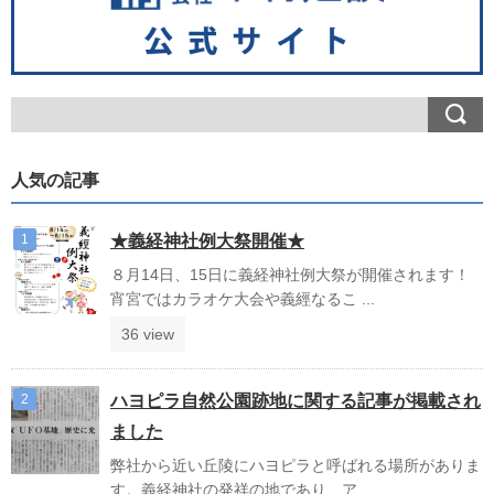
人気の記事
★義経神社例大祭開催★
８月14日、15日に義経神社例大祭が開催されます！
宵宮ではカラオケ大会や義經なるこ ...
36 view
ハヨピラ自然公園跡地に関する記事が掲載され
ました
弊社から近い丘陵にハヨピラと呼ばれる場所がありま
す。義経神社の発祥の地であり、ア ...