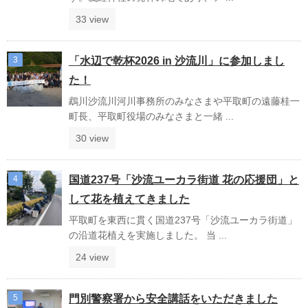
33 view
「水辺で乾杯2026 in 沙流川」に参加しまし
た！
鵡川沙流川河川事務所のみなさまや平取町の遠藤桂一
町長、平取町役場のみなさまと一緒 ...
30 view
国道237号「沙流ユーカラ街道 花の応援団」と
して花を植えてきました
平取町を東西に貫く国道237号「沙流ユーカラ街道」
の沿道花植えを実施しました。 当 ...
24 view
門別警察署から安全講話をいただきました