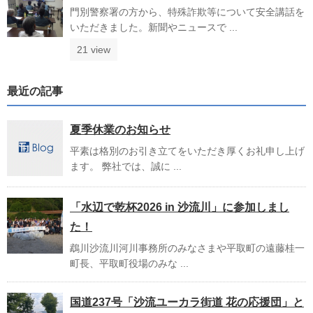
門別警察署の方から、特殊詐欺等について安全講話を
いただきました。新聞やニュースで ...
21 view
最近の記事
夏季休業のお知らせ
平素は格別のお引き立てをいただき厚くお礼申し上げ
ます。 弊社では、誠に ...
「水辺で乾杯2026 in 沙流川」に参加しまし
た！
鵡川沙流川河川事務所のみなさまや平取町の遠藤桂一
町長、平取町役場のみな ...
国道237号「沙流ユーカラ街道 花の応援団」と