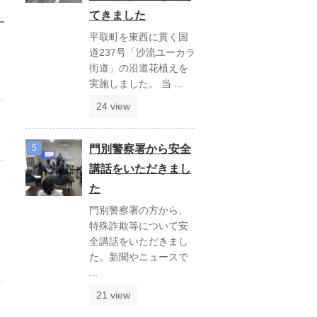
てきました
平取町を東西に貫く国
道237号「沙流ユーカラ
街道」の沿道花植えを
実施しました。 当 ...
24 view
門別警察署から安全
講話をいただきまし
た
門別警察署の方から、
特殊詐欺等について安
全講話をいただきまし
た。新聞やニュースで
...
21 view