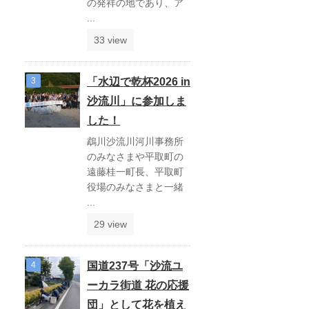
の発祥の地であり、ア
...
33 view
「水辺で乾杯2026 in
沙流川」に参加しま
した！
鵡川沙流川河川事務所
のみなさまや平取町の
遠藤桂一町長、平取町
役場のみなさまと一緒
...
29 view
国道237号「沙流ユ
ーカラ街道 花の応援
団」として花を植え