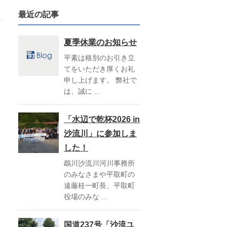
最近の記事
夏季休業のお知らせ
平素は格別のお引き立
てをいただき厚くお礼
申し上げます。 弊社で
は、誠に ...
「水辺で乾杯2026 in
沙流川」に参加しま
した！
鵡川沙流川河川事務所
のみなさまや平取町の
遠藤桂一町長、平取町
役場のみな ...
国道237号「沙流ユ