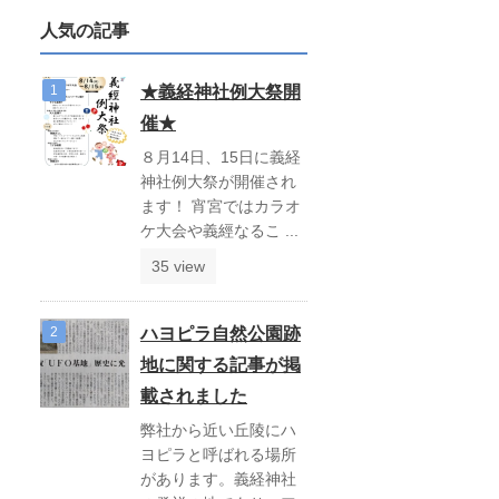
人気の記事
★義経神社例大祭開
催★
８月14日、15日に義経
神社例大祭が開催され
ます！ 宵宮ではカラオ
ケ大会や義經なるこ ...
35 view
ハヨピラ自然公園跡
地に関する記事が掲
載されました
弊社から近い丘陵にハ
ヨピラと呼ばれる場所
があります。義経神社