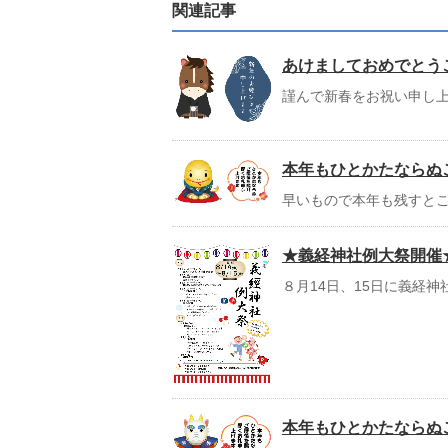
関連記事
あけましておめでとう
謹んで新春をお祝い申し上
本年もひとかたならぬ
早いもので本年も残すとこ
★義経神社例大祭開催
８月14日、15日に義経神
本年もひとかたならぬ