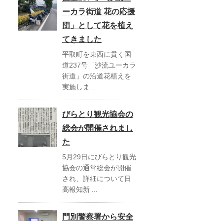
ーカラ街道 花の応援
団」として花を植え
てきました
平取町を東西に貫く国
道237号「沙流ユーカラ
街道」の沿道花植えを
実施しま ...
びらとり観光協会の
総会が開催されまし
た
5月29日にびらとり観光
協会の通常総会が開催
され、詳細について日
高報知新 ...
門別警察署から安全