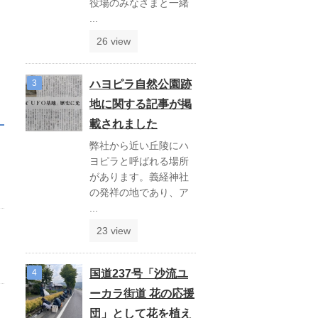
役場のみなさまと一緒
...
26 view
ハヨピラ自然公園跡
地に関する記事が掲
載されました
弊社から近い丘陵にハ
ヨピラと呼ばれる場所
があります。義経神社
の発祥の地であり、ア
...
23 view
国道237号「沙流ユ
ーカラ街道 花の応援
団」として花を植え