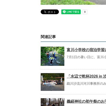
関連記事
富川小学校の宿泊学習
7月1日の暑い日に、富川
「水辺で乾杯2026 i
鵡川沙流川河川事務所のみ
義経神社の初午祭のお