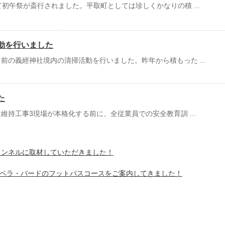
て初午祭が斎行されました。平取町としては珍しくかなりの積 ...
動を行いました
前の義經神社境内の清掃活動を行いました。昨年から積もった ...
た
維持工事3現場が本格化する前に、全従業員での安全教育訓 ...
チャンネルに取材していただきました！
ザベラ・バードのフットパスコースをご案内してきました！