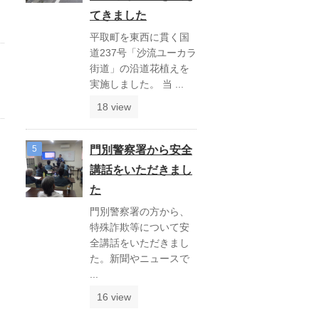
てきました
平取町を東西に貫く国
道237号「沙流ユーカラ
街道」の沿道花植えを
実施しました。 当 ...
18 view
門別警察署から安全
講話をいただきまし
た
門別警察署の方から、
特殊詐欺等について安
全講話をいただきまし
た。新聞やニュースで
...
16 view