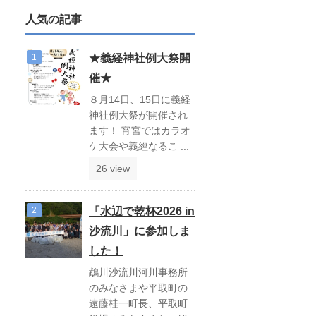
人気の記事
★義経神社例大祭開
催★
８月14日、15日に義経
神社例大祭が開催され
ます！ 宵宮ではカラオ
ケ大会や義經なるこ ...
26 view
「水辺で乾杯2026 in
沙流川」に参加しま
した！
鵡川沙流川河川事務所
のみなさまや平取町の
遠藤桂一町長、平取町