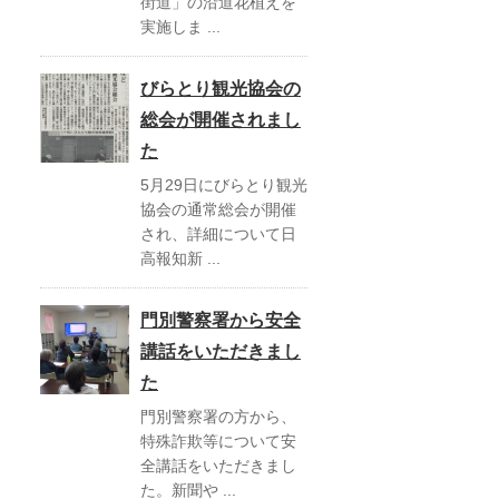
街道」の沿道花植えを
実施しま ...
びらとり観光協会の
総会が開催されまし
た
5月29日にびらとり観光
協会の通常総会が開催
され、詳細について日
高報知新 ...
門別警察署から安全
講話をいただきまし
た
門別警察署の方から、
特殊詐欺等について安
全講話をいただきまし
た。新聞や ...