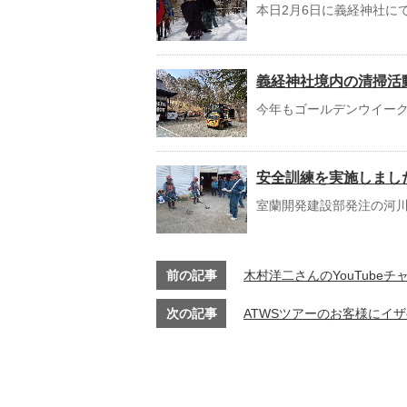
本日2月6日に義経神社に
義経神社境内の清掃活
今年もゴールデンウイーク
安全訓練を実施しまし
室蘭開発建設部発注の河川
前の記事
木村洋二さんのYouTube
次の記事
ATWSツアーのお客様にイ