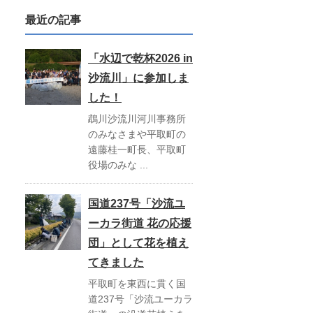
最近の記事
「水辺で乾杯2026 in
沙流川」に参加しま
した！
鵡川沙流川河川事務所
のみなさまや平取町の
遠藤桂一町長、平取町
役場のみな ...
国道237号「沙流ユ
ーカラ街道 花の応援
団」として花を植え
てきました
平取町を東西に貫く国
道237号「沙流ユーカラ