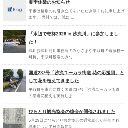
夏季休業のお知らせ
平素は格別のお引き立てをいただき厚くお礼申し上げ
ます。 弊社では、誠に ...
「水辺で乾杯2026 in 沙流川」に参加しまし
た！
鵡川沙流川河川事務所のみなさまや平取町の遠藤桂一
町長、平取町役場のみな ...
国道237号「沙流ユーカラ街道 花の応援団」と
して花を植えてきました
平取町を東西に貫く国道237号「沙流ユーカラ街道」
の沿道花植えを実施しま ...
びらとり観光協会の総会が開催されました
5月29日にびらとり観光協会の通常総会が開催され、
詳細について日高報知新 ...