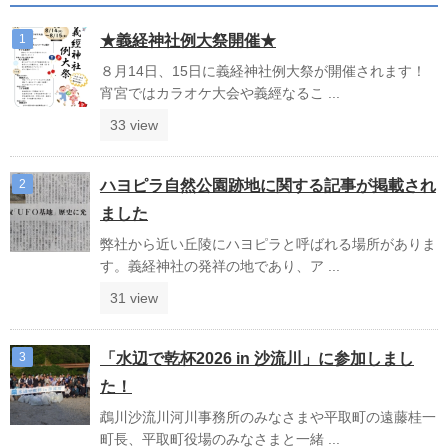
★義経神社例大祭開催★
８月14日、15日に義経神社例大祭が開催されます！
宵宮ではカラオケ大会や義經なるこ ...
33 view
ハヨピラ自然公園跡地に関する記事が掲載され
ました
弊社から近い丘陵にハヨピラと呼ばれる場所がありま
す。義経神社の発祥の地であり、ア ...
31 view
「水辺で乾杯2026 in 沙流川」に参加しまし
た！
鵡川沙流川河川事務所のみなさまや平取町の遠藤桂一
町長、平取町役場のみなさまと一緒 ...