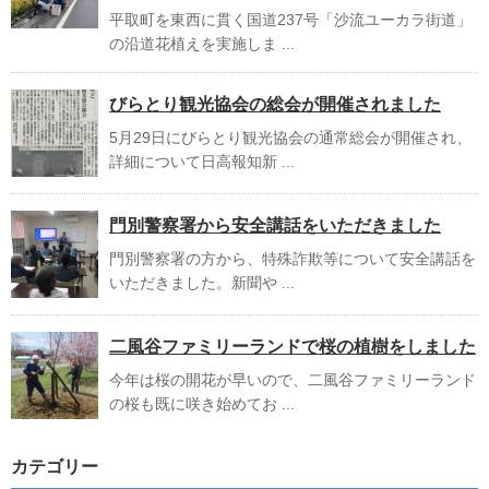
平取町を東西に貫く国道237号「沙流ユーカラ街道」
の沿道花植えを実施しま ...
びらとり観光協会の総会が開催されました
5月29日にびらとり観光協会の通常総会が開催され、
詳細について日高報知新 ...
門別警察署から安全講話をいただきました
門別警察署の方から、特殊詐欺等について安全講話を
いただきました。新聞や ...
二風谷ファミリーランドで桜の植樹をしました
今年は桜の開花が早いので、二風谷ファミリーランド
の桜も既に咲き始めてお ...
カテゴリー