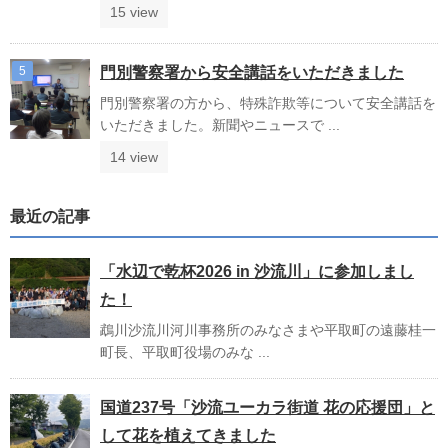
15 view
門別警察署から安全講話をいただきました
門別警察署の方から、特殊詐欺等について安全講話を
いただきました。新聞やニュースで ...
14 view
最近の記事
「水辺で乾杯2026 in 沙流川」に参加しまし
た！
鵡川沙流川河川事務所のみなさまや平取町の遠藤桂一
町長、平取町役場のみな ...
国道237号「沙流ユーカラ街道 花の応援団」と
して花を植えてきました