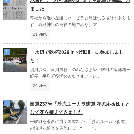
ハヨピラ自然公園跡地に関する記事が掲載され
ました
弊社から近い丘陵にハヨピラと呼ばれる場所がありま
す。義経神社の発祥の地であり、ア ...
21 view
「水辺で乾杯2026 in 沙流川」に参加しまし
た！
鵡川沙流川河川事務所のみなさまや平取町の遠藤桂一
町長、平取町役場のみなさまと一緒 ...
20 view
国道237号「沙流ユーカラ街道 花の応援団」と
して花を植えてきました
平取町を東西に貫く国道237号「沙流ユーカラ街道」
の沿道花植えを実施しました。 当 ...