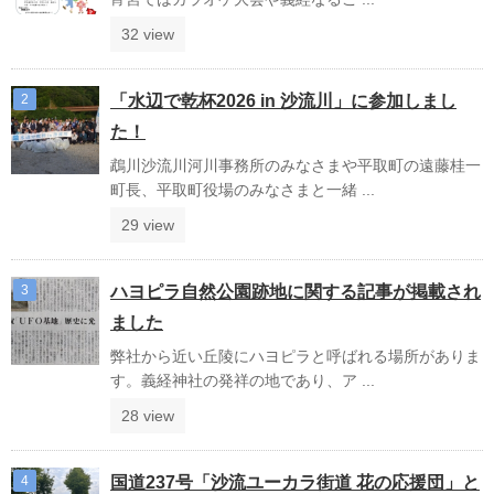
32 view
「水辺で乾杯2026 in 沙流川」に参加しまし
た！
鵡川沙流川河川事務所のみなさまや平取町の遠藤桂一
町長、平取町役場のみなさまと一緒 ...
29 view
ハヨピラ自然公園跡地に関する記事が掲載され
ました
弊社から近い丘陵にハヨピラと呼ばれる場所がありま
す。義経神社の発祥の地であり、ア ...
28 view
国道237号「沙流ユーカラ街道 花の応援団」と