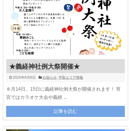
★義経神社例大祭開催★
2025年8月8日
お知らせ
,
平取エリア情報
８月14日、15日に義経神社例大祭が開催されます！ 宵
宮ではカラオケ大会や義經 ...
記事を読む