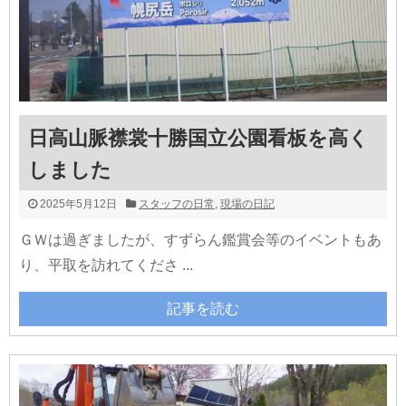
日高山脈襟裳十勝国立公園看板を高く
しました
2025年5月12日
スタッフの日常
,
現場の日記
ＧＷは過ぎましたが、すずらん鑑賞会等のイベントもあ
り、平取を訪れてくださ ...
記事を読む