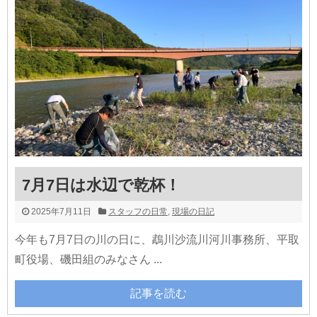
7月7日は水辺で乾杯！
2025年7月11日
スタッフの日常
,
現場の日記
今年も7月7日の川の日に、鵡川沙流川河川事務所、平取
町役場、磯田組のみなさん ...
記事を読む