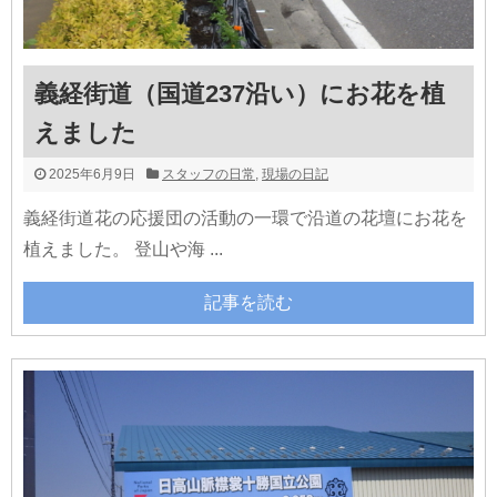
義経街道（国道237沿い）にお花を植
えました
2025年6月9日
スタッフの日常
,
現場の日記
義経街道花の応援団の活動の一環で沿道の花壇にお花を
植えました。 登山や海 ...
記事を読む